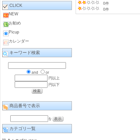
0件
CLICK
0件
NEW
お勧め
Picup
カレンダー
キーワード検索
and
or
円以上
円以下
商品番号で表示
を
カテゴリ一覧