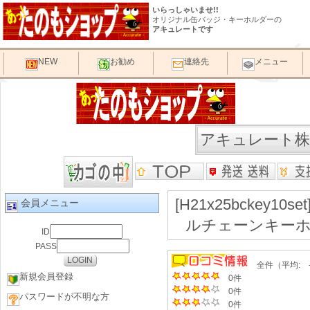
いらっしゃいませ!!
オリジナル缶バッジ・キーホルダーの
アキュレートです
NEW
お勧め
連絡先
メニュー
アキュレート株
[H21x25bckey
会員メニュー
ルチェーンキーホ
ID
PASS
全件（平均: 
新規会員登録
0件
0件
パスワードが不明な方
0件