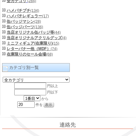
全カテゴリ
(284)
ハメパチプチ
(134)
ハメパチレギュラー
(17)
缶バッジマシン
(28)
缶バッジパーツ
(136)
当店オリジナル缶バッジ等
(44)
当店オリジナルアクリルグッズ
(4)
ミニフィギュア(在庫限り)
(15)
レターバナー他（MDF）
(74)
在庫限りのセール会場
(68)
カテゴリ別一覧
円以上
円以下
から
件を
連絡先