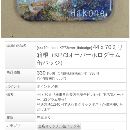
[品番] 商品名
44ｘ70ミリ
[44x70hakoneKP73over_tinbadge]
箱根（KP73オーバーホログラム
缶バッジ）
330
商品価格
円/個
（消費税額(税込)円）330円
円(消費税円)330円
ポイント
ポイント／個
備考
44ｘ70ミリ横形角丸長方形安全ピン仕様（KP73オーバ
ーホログラム箱根）
発送方法は240円で送れるクリックポストが御利用いた
だけます
在庫
在庫あり
カテゴリ
当店オリジナル缶バッジ等