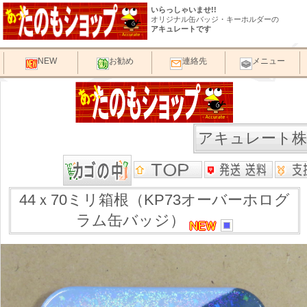
いらっしゃいませ!!
オリジナル缶バッジ・キーホルダーの
アキュレートです
NEW
お勧め
連絡先
メニュー
アキュレート株
44ｘ70ミリ箱根（KP73オーバーホログ
ラム缶バッジ）