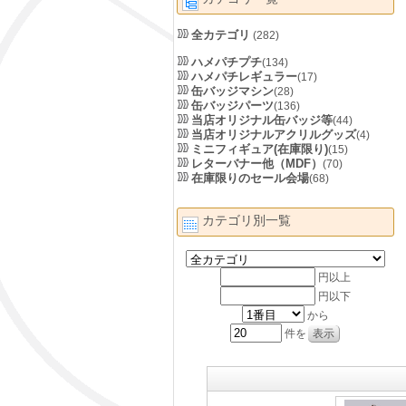
全カテゴリ
(282)
ハメパチプチ
(134)
ハメパチレギュラー
(17)
缶バッジマシン
(28)
缶バッジパーツ
(136)
当店オリジナル缶バッジ等
(44)
当店オリジナルアクリルグッズ
(4)
ミニフィギュア(在庫限り)
(15)
レターバナー他（MDF）
(70)
在庫限りのセール会場
(68)
カテゴリ別一覧
円以上
円以下
から
件を