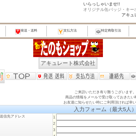
いらっしゃいませ!!
オリジナル缶バッジ・キー
アキュ
発送・送料
支払方法
特定商取引法
アキュレート株式会社
ご来訪いただき有り難うございます
商品の情報をメールで受け取っておきたい
お友達に知らせたい時にご利用頂ければ幸
入力フォーム（最大5人
送信先アドレス
1
2
3