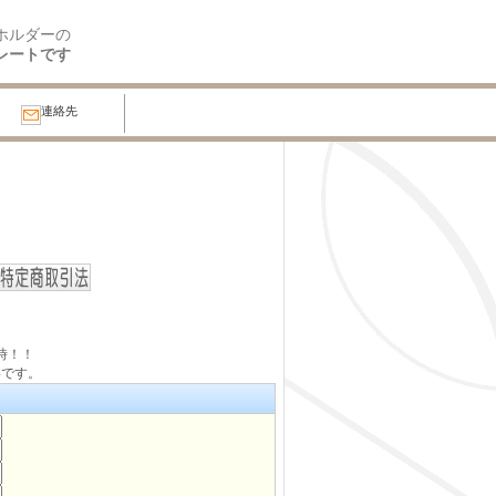
ホルダーの
レートです
連絡先
。
時！！
いです。
）